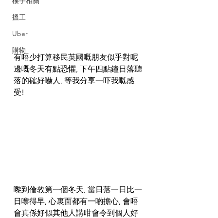
樓宇相關
搵工
Uber
購物
有唔少打算移民英國嘅朋友似乎對呢
邊嘅冬天有點恐懼, 下午四點鐘日落聽
落的確好嚇人, 等我分享一吓我嘅感
受!
嚟到倫敦第一個冬天, 當日落一日比一
日嚟得早, 心裏面都有一啲擔心, 會唔
會真係好似其他人講咁會令到個人好