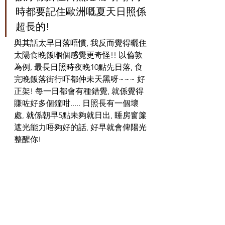
時都要記住歐洲嘅夏天日照係
超長的! 
與其話太早日落唔慣, 我反而覺得曬住
太陽食晚飯嗰個感覺更奇怪!! 以倫敦
為例, 最長日照時夜晚10點先日落, 食
完晚飯落街行吓都仲未天黑呀~~~ 好
正架! 
每一日都會有種錯覺, 就係
覺得
賺咗好多個鐘咁..... 日照長有一個壞
處, 就係朝早5點未夠就日出, 睡房窗簾
遮光能力唔夠好的話, 好早就會俾陽光
整醒你!