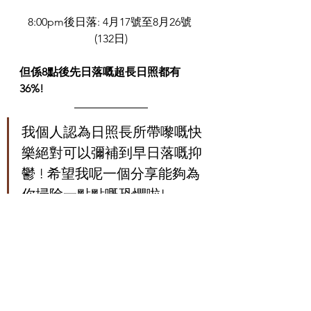
8:00pm後日落: 4月17號至8月26號 
(132日)
但係8點後先日落嘅超長日照都有
36%!
我個人認為日照長所帶嚟嘅快
樂絕對可以彌補到早日落嘅抑
鬱 ! 希望我呢一個分享能夠為
你掃除一點點嘅恐懼啦!
遊走英國FB page: 
www.facebook.com/travel.london.uk
遊走英國Blog: 
www.yaujauuk.com