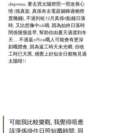
depress, 要去買太陽燈照一照改善心
情 (係真架, 真係有去電器舖睇過啲燈
賣幾錢), 不過到咗12月真係4點鐘日落
時, 又比想像中ok喎, 因為始終日落時
間係慢慢提早, 幫助你由夏天過渡到冬
天.... 不過返office嘅人可能會有更深
刻嘅體會, 因為返工時天未光晒, 但收
工時已天黑, 感覺上好似全日都無見過
太陽咁!! 
可能我比較樂觀, 我覺得唔應
該淨係掛住日照短嘅時間, 同