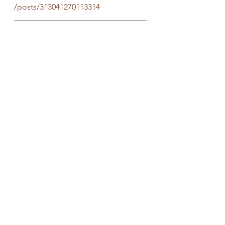
/posts/313041270113314