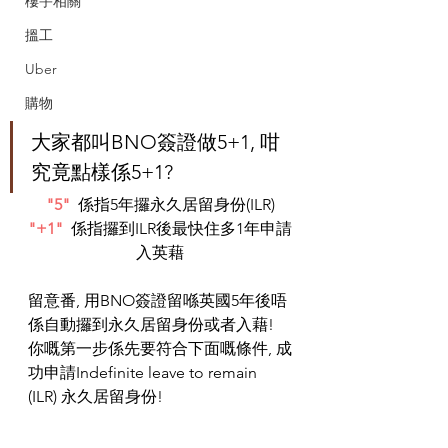
樓宇相關
搵工
Uber
購物
大家都叫BNO簽證做5+1, 咁
究竟點樣係5+1?
"5"
係指5年攞永久居留身份(ILR)
"+1"
  係指攞到ILR後最快住多1年申請
入英藉
留意番, 用BNO簽證留喺英國5年後唔
係自動攞到永久居留身份或者入藉! 
你嘅第一步係先要符合下面嘅條件, 成
功申請Indefinite leave to remain 
(ILR) 永久居留身份!