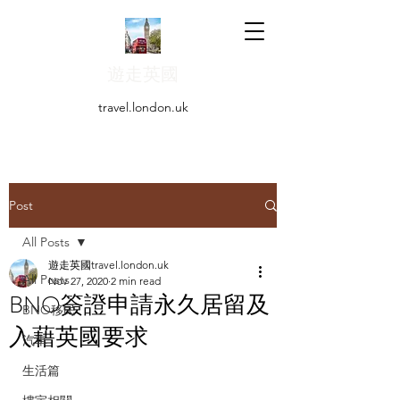
遊走英國
travel.london.uk
Post
All Posts
遊走英國travel.london.uk
All Posts
Nov 27, 2020
2 min read
BNO簽證申請永久居留及
BNO移民
入藉英國要求
汽車
生活篇