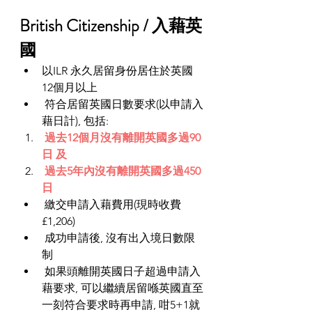
British Citizenship / 入藉英
國
以ILR 永久居留身份居住於英國
12個月以上 
 符合居留英國日數要求(以申請入
藉日計), 包括:
 過去12個月沒有離開英國多過90
日 及
 過去5年內沒有離開英國多過450
日
 繳交申請入藉費用(現時收費
£1,206) 
 成功申請後, 沒有出入境日數限
制
 如果頭離開英國日子超過申請入
藉要求, 可以繼續居留喺英國直至
一刻符合要求時再申請, 咁5+1就