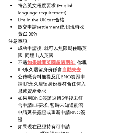
符合英文程度要求 (English 
language requirement) 
Life in the UK test合格 
繳交申請settlement費用(現時收
費£2,389) 
注意事項:
成功申請後, 就可以無限期住喺英
國, 同埋出入英國
不過
如果離開英國超過兩年
, 你嘅
ILR永久居留身份係會
自動失去
公佈嘅資料無提及用BNO簽證申
請ILR永久居留身份要符合任何入
息或資產要求
如果用BNO簽證逗留5年後未符
合申請ILR要求, 暫時未知道能否
申請延長簽證或重新申請BNO簽
證
如果現在已經持有可申請